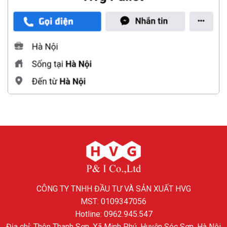
CÔNG TY TNHH ĐẦU TƯ VÀ SẢN XUẤT HVG
MST: 0109347056
Hotline: 0962.945.547
Địa chỉ: Thôn Thanh Sơn, Xã Minh Phú, Huyện Sóc Sơn, Hà Nội