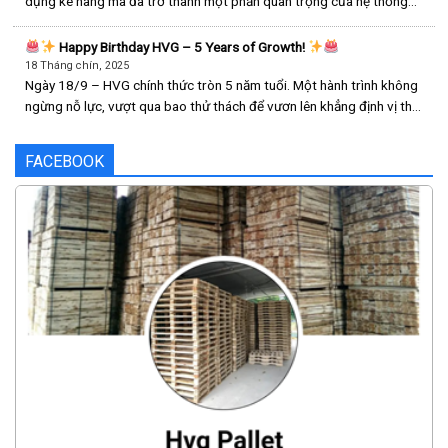
dụng kê hàng mà đã trở thành một phần quan trọng của hệ thống
logistics, ảnh hưởng trực tiếp đến hiệu suất, an toàn và chi phí vận
hành. Khác với nhiều đơn vị nhỏ lẻ [...]
Happy Birthday HVG – 5 Years of Growth!
18 Tháng chín, 2025
Ngày 18/9 – HVG chính thức tròn 5 năm tuổi. Một hành trình không
ngừng nỗ lực, vượt qua bao thử thách để vươn lên khẳng định vị thế.
5 năm kiên định với chất lượng
5 năm đồng hành cùng khách
hàng & đối tác
5 [...]
FACEBOOK