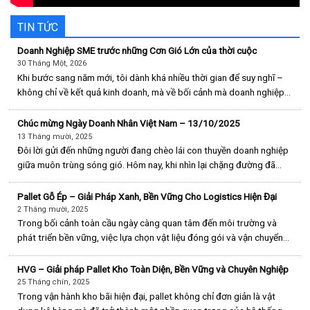
TIN TỨC
Doanh Nghiệp SME trước những Cơn Gió Lớn của thời cuộc
30 Tháng Một, 2026
Khi bước sang năm mới, tôi dành khá nhiều thời gian để suy nghĩ –
không chỉ về kết quả kinh doanh, mà về bối cảnh mà doanh nghiệp
chúng tôi đang tồn tại. Thế giới đang thay đổi theo cách nhanh và
phức tạp hơn rất nhiều so với [...]
Chúc mừng Ngày Doanh Nhân Việt Nam – 13/10/2025
13 Tháng mười, 2025
Đôi lời gửi đến những người đang chèo lái con thuyền doanh nghiệp
giữa muôn trùng sóng gió. Hôm nay, khi nhìn lại chặng đường đã
qua, tôi muốn dành đôi dòng cho những người giống như tôi –
những người làm chủ, dù là một xưởng gỗ nhỏ, một [...]
Pallet Gỗ Ép – Giải Pháp Xanh, Bền Vững Cho Logistics Hiện Đại
2 Tháng mười, 2025
Trong bối cảnh toàn cầu ngày càng quan tâm đến môi trường và
phát triển bền vững, việc lựa chọn vật liệu đóng gói và vận chuyển
không chỉ dừng lại ở yếu tố chi phí mà còn gắn liền với trách nhiệm
môi trường và hình ảnh thương hiệu. [...]
HVG – Giải pháp Pallet Kho Toàn Diện, Bền Vững và Chuyên Nghiệp
25 Tháng chín, 2025
Trong vận hành kho bãi hiện đại, pallet không chỉ đơn giản là vật