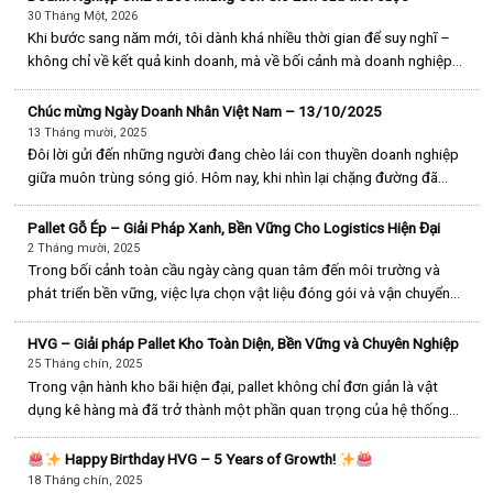
30 Tháng Một, 2026
Khi bước sang năm mới, tôi dành khá nhiều thời gian để suy nghĩ –
không chỉ về kết quả kinh doanh, mà về bối cảnh mà doanh nghiệp
chúng tôi đang tồn tại. Thế giới đang thay đổi theo cách nhanh và
phức tạp hơn rất nhiều so với [...]
Chúc mừng Ngày Doanh Nhân Việt Nam – 13/10/2025
13 Tháng mười, 2025
Đôi lời gửi đến những người đang chèo lái con thuyền doanh nghiệp
giữa muôn trùng sóng gió. Hôm nay, khi nhìn lại chặng đường đã
qua, tôi muốn dành đôi dòng cho những người giống như tôi –
những người làm chủ, dù là một xưởng gỗ nhỏ, một [...]
Pallet Gỗ Ép – Giải Pháp Xanh, Bền Vững Cho Logistics Hiện Đại
2 Tháng mười, 2025
Trong bối cảnh toàn cầu ngày càng quan tâm đến môi trường và
phát triển bền vững, việc lựa chọn vật liệu đóng gói và vận chuyển
không chỉ dừng lại ở yếu tố chi phí mà còn gắn liền với trách nhiệm
môi trường và hình ảnh thương hiệu. [...]
HVG – Giải pháp Pallet Kho Toàn Diện, Bền Vững và Chuyên Nghiệp
25 Tháng chín, 2025
Trong vận hành kho bãi hiện đại, pallet không chỉ đơn giản là vật
dụng kê hàng mà đã trở thành một phần quan trọng của hệ thống
logistics, ảnh hưởng trực tiếp đến hiệu suất, an toàn và chi phí vận
hành. Khác với nhiều đơn vị nhỏ lẻ [...]
Happy Birthday HVG – 5 Years of Growth!
18 Tháng chín, 2025