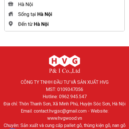
CÔNG TY TNHH ĐẦU TƯ VÀ SẢN XUẤT HVG
MST: 0109347056
Hotline: 0962.945.547
Địa chỉ: Thôn Thanh Sơn, Xã Minh Phú, Huyện Sóc Sơn, Hà Nội
Email: contact.hvgjsc@gmail.com - Website:
www.hvgwood.vn
Chuyên: Sản xuất và cung cấp pallet gỗ, thùng kiện gỗ, nan gỗ