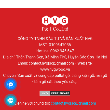
CÔNG TY TNHH ĐẦU TƯ VÀ SẢN XUẤT HVG
MST: 0109347056
Hotline: 0962.945.547
Địa chỉ: Thôn Thanh Sơn, Xã Minh Phú, Huyện Sóc Sơn, Hà Nội
Email: contact.hvgjsc@gmail.com - Website:
www.hvgwood.vn
Chuyên: Sản xuất và cung cấp pallet gỗ, thùng kiện gỗ, nan gỗ
- tấm gỗ cắt theo yêu cầu,...
Liên hệ với chúng tôi:
contact.hvgjsc@gmail.com