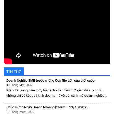
TIN TỨC
Doanh Nghiệp SME trước những Cơn Gió Lớn của thời cuộc
30 Tháng Một, 2026
Khi bước sang năm mới, tôi dành khá nhiều thời gian để suy nghĩ –
không chỉ về kết quả kinh doanh, mà về bối cảnh mà doanh nghiệp
chúng tôi đang tồn tại. Thế giới đang thay đổi theo cách nhanh và
phức tạp hơn rất nhiều so với [...]
Chúc mừng Ngày Doanh Nhân Việt Nam – 13/10/2025
13 Tháng mười, 2025