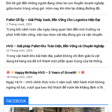
Đôi lời gửi đến những người đang chèo lái con thuyền doanh nghiệp
giữa muôn trùng sóng gió. Hôm nay, khi nhìn lại chặng đường đã
qua, tôi muốn dành đôi dòng cho những người giống như tôi –
những người làm chủ, dù là một xưởng gỗ nhỏ, một [...]
Pallet Gỗ Ép – Giải Pháp Xanh, Bền Vững Cho Logistics Hiện Đại
2 Tháng mười, 2025
Trong bối cảnh toàn cầu ngày càng quan tâm đến môi trường và
phát triển bền vững, việc lựa chọn vật liệu đóng gói và vận chuyển
không chỉ dừng lại ở yếu tố chi phí mà còn gắn liền với trách nhiệm
môi trường và hình ảnh thương hiệu. [...]
HVG – Giải pháp Pallet Kho Toàn Diện, Bền Vững và Chuyên Nghiệp
25 Tháng chín, 2025
Trong vận hành kho bãi hiện đại, pallet không chỉ đơn giản là vật
dụng kê hàng mà đã trở thành một phần quan trọng của hệ thống
logistics, ảnh hưởng trực tiếp đến hiệu suất, an toàn và chi phí vận
hành. Khác với nhiều đơn vị nhỏ lẻ [...]
Happy Birthday HVG – 5 Years of Growth!
18 Tháng chín, 2025
Ngày 18/9 – HVG chính thức tròn 5 năm tuổi. Một hành trình không
ngừng nỗ lực, vượt qua bao thử thách để vươn lên khẳng định vị thế.
5 năm kiên định với chất lượng
5 năm đồng hành cùng khách
hàng & đối tác
5 [...]
FACEBOOK