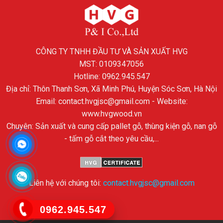
CÔNG TY TNHH ĐẦU TƯ VÀ SẢN XUẤT HVG
MST: 0109347056
Hotline: 0962.945.547
Địa chỉ: Thôn Thanh Sơn, Xã Minh Phú, Huyện Sóc Sơn, Hà Nội
Email: contact.hvgjsc@gmail.com - Website:
www.hvgwood.vn
Chuyên: Sản xuất và cung cấp pallet gỗ, thùng kiện gỗ, nan gỗ
- tấm gỗ cắt theo yêu cầu,...
Liên hệ với chúng tôi:
contact.hvgjsc@gmail.com
0962.945.547